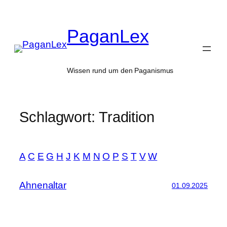
Zum
Inhalt
PaganLex
springen
Wissen rund um den Paganismus
Schlagwort:
Tradition
A
C
E
G
H
J
K
M
N
O
P
S
T
V
W
Ahnenaltar
01.09.2025