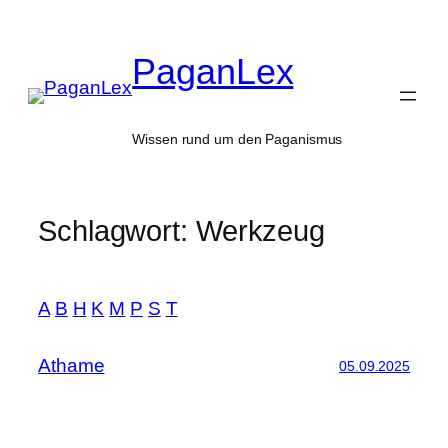
Zum
Inhalt
PaganLex
springen
Wissen rund um den Paganismus
Schlagwort:
Werkzeug
A
B
H
K
M
P
S
T
Athame
05.09.2025