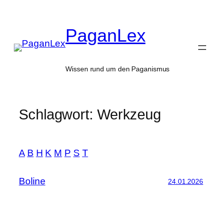
Zum
Inhalt
PaganLex
springen
Wissen rund um den Paganismus
Schlagwort:
Werkzeug
A
B
H
K
M
P
S
T
Boline
24.01.2026