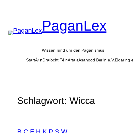
Zum
Inhalt
PaganLex
springen
Wissen rund um den Paganismus
Start
Ár nDraíocht Féin
Artala
Asahood Berlin e.V.
Eldaring e
Schlagwort:
Wicca
B
C
E
H
K
P
S
W