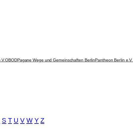
.V.
OBOD
Pagane Wege und Gemeinschaften Berlin
Pantheon Berlin e.V.
R
S
T
U
V
W
Y
Z