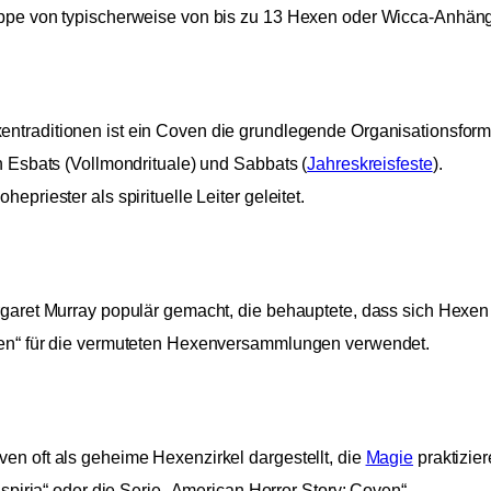
uppe von typischerweise von bis zu 13 Hexen oder Wicca-Anhän
traditionen ist ein Coven die grundlegende Organisationsform
n Esbats (Vollmondrituale) und Sabbats (
Jahreskreisfeste
).
priester als spirituelle Leiter geleitet.
garet Murray populär gemacht, die behauptete, dass sich Hexen 
ven“ für die vermuteten Hexenversammlungen verwendet.
n oft als geheime Hexenzirkel dargestellt, die
Magie
praktizier
spiria“ oder die Serie „American Horror Story: Coven“.