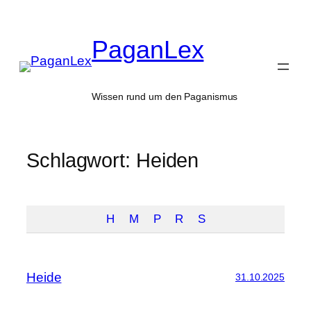
Zum
Inhalt
PaganLex
springen
Wissen rund um den Paganismus
Schlagwort:
Heiden
H
M
P
R
S
Heide
31.10.2025