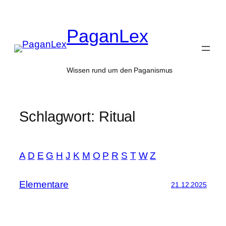
Zum
Inhalt
PaganLex
springen
Wissen rund um den Paganismus
Schlagwort:
Ritual
A
D
E
G
H
J
K
M
O
P
R
S
T
W
Z
Elementare
21.12.2025