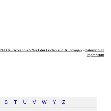
PFI Deutschland e.V.
Welt der Linden e.V.
Grundlagen
Datenschutz
Impressum
S
T
U
V
W
Y
Z