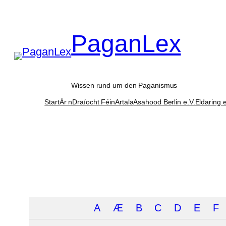
Zum
Inhalt
PaganLex
springen
Wissen rund um den Paganismus
Start
Ár nDraíocht Féin
Artala
Asahood Berlin e.V.
Eldaring e
A
Æ
B
C
D
E
F