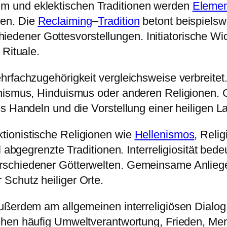
m und eklektischen Traditionen werden
Eleme
den. Die
Reclaiming
–
Tradition
betont beispielswe
rschiedener Gottesvorstellungen. Initiatorische
 Rituale.
ehrfachzugehörigkeit vergleichsweise verbreit
dhismus, Hinduismus oder anderen Religionen
s Handeln und die Vorstellung einer heiligen L
ionistische Religionen wie
Hellenismos
, Reli
l abgegrenzte Traditionen. Interreligiosität bed
schiedener Götterwelten. Gemeinsame Anliegen 
Schutz heiliger Orte.
ußerdem am allgemeinen interreligiösen Dialog
ehen häufig Umweltverantwortung, Frieden, Men