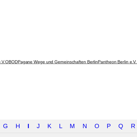
.V.
OBOD
Pagane Wege und Gemeinschaften Berlin
Pantheon Berlin e.V.
G
H
I
J
K
L
M
N
O
P
Q
R