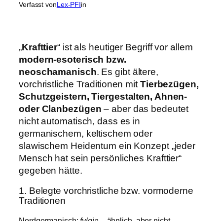
Verfasst von
Lex-PFI
in
„
Krafttier
“ ist als heutiger Begriff vor allem
modern-esoterisch bzw.
neoschamanisch
. Es gibt ältere,
vorchristliche Traditionen mit
Tierbezügen,
Schutzgeistern, Tiergestalten, Ahnen-
oder Clanbezügen
– aber das bedeutet
nicht automatisch, dass es in
germanischem, keltischem oder
slawischem Heidentum ein Konzept „jeder
Mensch hat sein persönliches Krafttier“
gegeben hätte.
1. Belegte vorchristliche bzw. vormoderne
Traditionen
Nordgermanisch:
fylgja
– ähnlich, aber nicht