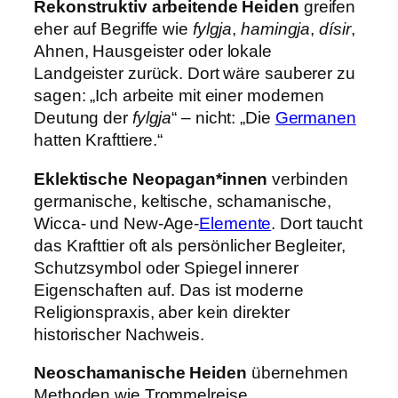
Rekonstruktiv arbeitende Heiden
greifen
eher auf Begriffe wie
fylgja
,
hamingja
,
dísir
,
Ahnen, Hausgeister oder lokale
Landgeister zurück. Dort wäre sauberer zu
sagen: „Ich arbeite mit einer modernen
Deutung der
fylgja
“ – nicht: „Die
Germanen
hatten Krafttiere.“
Eklektische Neopagan*innen
verbinden
germanische, keltische, schamanische,
Wicca- und New-Age-
Elemente
. Dort taucht
das Krafttier oft als persönlicher Begleiter,
Schutzsymbol oder Spiegel innerer
Eigenschaften auf. Das ist moderne
Religionspraxis, aber kein direkter
historischer Nachweis.
Neoschamanische Heiden
übernehmen
Methoden wie Trommelreise,